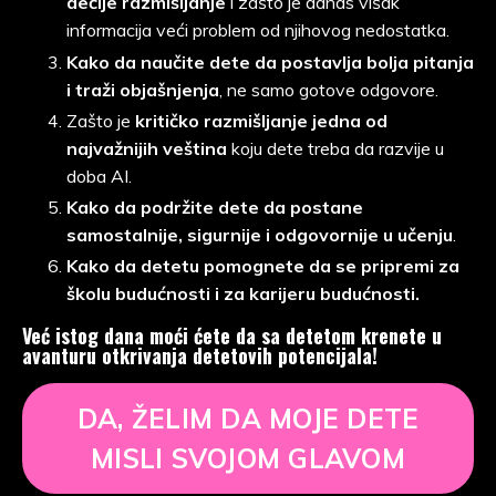
dečije razmišljanje
i zašto je danas višak
informacija veći problem od njihovog nedostatka.
Kako da naučite dete da postavlja bolja pitanja
i traži objašnjenja
, ne samo gotove odgovore.
Zašto je
kritičko razmišljanje jedna od
najvažnijih veština
koju dete treba da razvije u
doba AI.
Kako da podržite dete da postane
samostalnije, sigurnije i odgovornije u učenju
.
Kako da detetu pomognete da se pripremi za
školu budućnosti i za karijeru budućnosti.
Već istog dana moći ćete da sa detetom krenete u
avanturu otkrivanja detetovih potencijala!
DA, ŽELIM DA MOJE DETE
MISLI SVOJOM GLAVOM