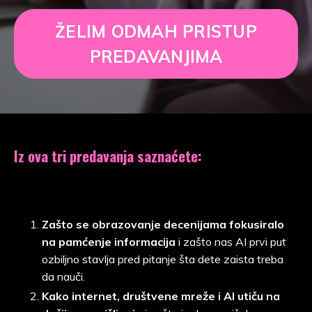
ŽELIM ODMAH PRISTUP
PREDAVANJIMA
Iz ova tri predavanja saznaćete:
Zašto se obrazovanje decenijama fokusiralo
na pamćenje informacija
i zašto nas AI prvi put
ozbiljno stavlja pred pitanje šta dete zaista treba
da nauči.
Kako internet, društvene mreže i AI utiču na