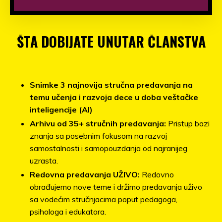
ŠTA DOBIJATE UNUTAR ČLANSTVA
Snimke 3 najnovija stručna predavanja na
temu učenja i razvoja dece u doba veštačke
inteligencije (AI)
Arhivu od 35+ stručnih predavanja:
Pristup bazi
znanja sa posebnim fokusom na razvoj
samostalnosti i samopouzdanja od najranijeg
uzrasta
.
Redovna predavanja UŽIVO:
Redovno
obrađujemo nove teme i držimo predavanja uživo
sa vodećim stručnjacima poput pedagoga,
psihologa i edukatora.