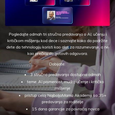
Pogledajte odmah tri stručna predavanja o AI, učenju i
kritičkom mišljenju kod dece i saznajte kako da podržite
dete da tehnologiju koristi kao alat za razumevanje, a ne
kao prečicu do gotovih odgovora.
Dobijate:
3 stručna predavanja dostupna odmah
teme: AI pismenost, mudro učenje i kritičko
mišljenje
pristup celoj NajboljaMama Akademiji sa 35+
predavanja za roditelje
15 dana garancije za povraćaj novca