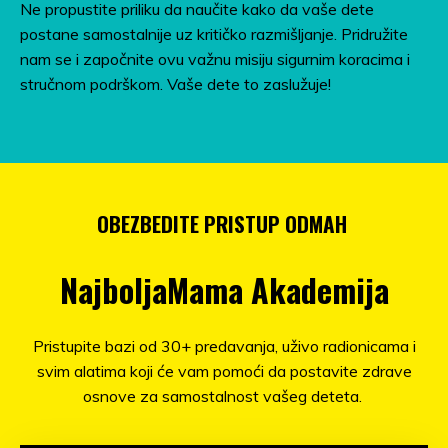
Ne propustite priliku da naučite kako da vaše dete
postane samostalnije uz kritičko razmišljanje. Pridružite
nam se i započnite ovu važnu misiju sigurnim koracima i
stručnom podrškom. Vaše dete to zaslužuje!
OBEZBEDITE PRISTUP ODMAH
NajboljaMama Akademija
Pristupite bazi od 30+ predavanja, uživo radionicama i
svim alatima koji će vam pomoći da postavite zdrave
osnove za samostalnost vašeg deteta.