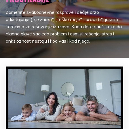
Zamenite svakodnevne rasprave i dečije brzo
odustajanje (
„ne znam“, „teško mi je“, „uradi ti“
) jasnim
koracima za rešavanje izazova. Kada dete nauči kako da
hladne glave sagleda problem i osmisli rešenja, stres i
anksioznost nestaju i kod vas i kod njega.