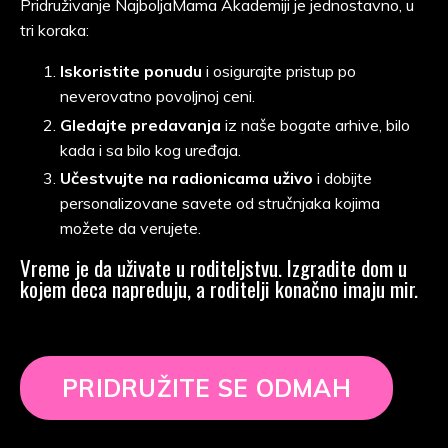
Pridruživanje NajboljaMama Akademiji je jednostavno, u
tri koraka:
Iskoristite ponudu
i osigurajte pristup po
neverovatno povoljnoj ceni.
Gledajte predavanja
iz naše bogate arhive, bilo
kada i sa bilo kog uređaja.
Učestvujte na radionicama uživo
i dobijte
personalizovane savete od stručnjaka kojima
možete da verujete.
Vreme je da uživate u roditeljstvu. Izgradite dom u
kojem deca napreduju, a roditelji konačno imaju mir.
PRIDRUŽITE SE ODMAH