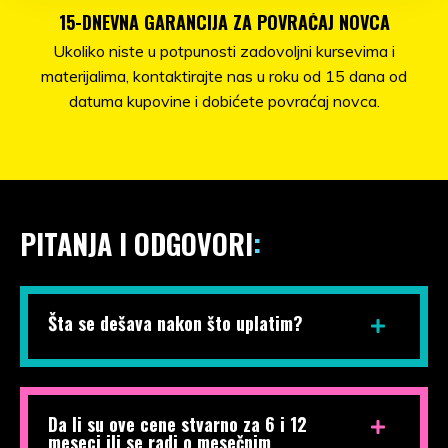
15-DNEVNA GARANCIJA ZA POVRAĆAJ NOVCA
Ukoliko niste u potpunosti zadovoljni kursevima i
materijalima, kontaktirajte nas u roku od 15 dana od
datuma kupovine i dobićete povraćaj novca.
PITANJA I ODGOVORI
:
Šta se dešava nakon što uplatim?
Da li su ove cene stvarno za 6 i 12
meseci ili se radi o mesečnim