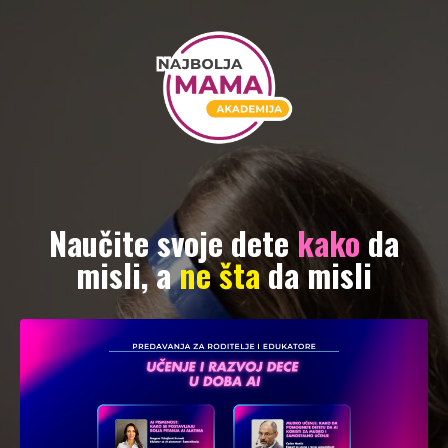
Naučite svoje dete
kako
da
misli
, a
ne šta
da misli