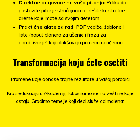
Direktne odgovore na vaša pitanja:
Priliku da
postavite pitanje stručnjacima i rešite konkretne
dileme koje imate sa svojim detetom.
Praktične alate za rad:
PDF vodiče, šablone i
liste (poput planera za učenje i fraza za
ohrabrivanje) koji olakšavaju primenu naučenog.
Transformacija koju ćete osetiti
Promene koje donose trajne rezultate u vašoj porodici
Kroz edukaciju u Akademiji, fokusiramo se na veštine koje
ostaju. Gradimo temelje koji deci služe od malena: