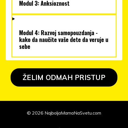
Modul 3: Anksioznost
Modul 4: Razvoj samopouzdanja -
kako da naučite vaše dete da veruje u
sebe
ŽELIM ODMAH PRISTUP
© 2026 NajboljaMamaNaSvetu.com