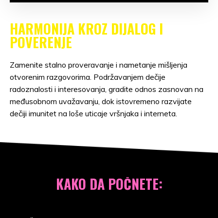
HARMONIJA KROZ DIJALOG I
POVERENJE
Zamenite stalno proveravanje i nametanje mišljenja
otvorenim razgovorima. Podržavanjem dečije
radoznalosti i interesovanja, gradite odnos zasnovan na
međusobnom uvažavanju, dok istovremeno razvijate
dečiji imunitet na loše uticaje vršnjaka i interneta.
KAKO DA POČNETE: