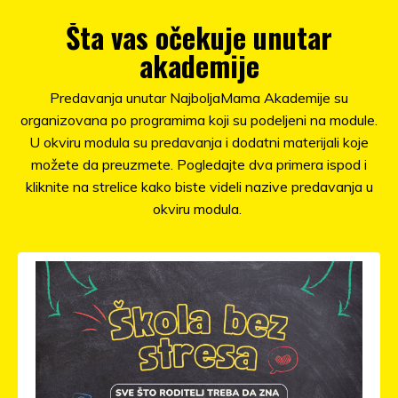
Šta vas očekuje unutar
akademije
Predavanja unutar NajboljaMama Akademije su
organizovana po programima koji su podeljeni na module.
U okviru modula su predavanja i dodatni materijali koje
možete da preuzmete. Pogledajte dva primera ispod i
kliknite na strelice kako biste videli nazive predavanja u
okviru modula.