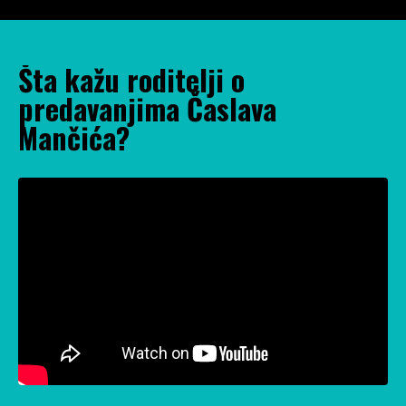
Šta kažu roditelji o
predavanjima Časlava
Mančića?